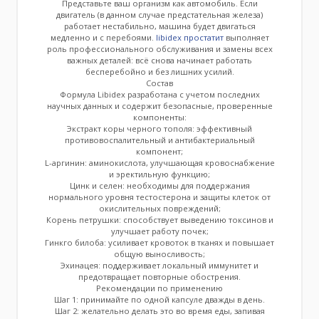
Представьте ваш организм как автомобиль. Если
двигатель (в данном случае предстательная железа)
работает нестабильно, машина будет двигаться
медленно и с перебоями.
libidex простатит
выполняет
роль профессионального обслуживания и замены всех
важных деталей: всё снова начинает работать
бесперебойно и без лишних усилий.
Состав
Формула Libidex разработана с учетом последних
научных данных и содержит безопасные, проверенные
компоненты:
Экстракт коры черного тополя: эффективный
противовоспалительный и антибактериальный
компонент;
L-аргинин: аминокислота, улучшающая кровоснабжение
и эректильную функцию;
Цинк и селен: необходимы для поддержания
нормального уровня тестостерона и защиты клеток от
окислительных повреждений;
Корень петрушки: способствует выведению токсинов и
улучшает работу почек;
Гинкго билоба: усиливает кровоток в тканях и повышает
общую выносливость;
Эхинацея: поддерживает локальный иммунитет и
предотвращает повторные обострения.
Рекомендации по применению
Шаг 1: принимайте по одной капсуле дважды в день.
Шаг 2: желательно делать это во время еды, запивая