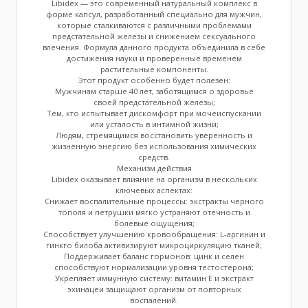
Libidex — это современный натуральный комплекс в
форме капсул, разработанный специально для мужчин,
которые сталкиваются с различными проблемами
предстательной железы и снижением сексуального
влечения. Формула данного продукта объединила в себе
достижения науки и проверенные временем
растительные компоненты.
Этот продукт особенно будет полезен:
Мужчинам старше 40 лет, заботящимся о здоровье
своей предстательной железы;
Тем, кто испытывает дискомфорт при мочеиспускании
или усталость в интимной жизни;
Людям, стремящимся восстановить уверенность и
жизненную энергию без использования химических
средств.
Механизм действия
Libidex оказывает влияние на организм в нескольких
ключевых аспектах:
Снижает воспалительные процессы: экстракты черного
тополя и петрушки мягко устраняют отечность и
болевые ощущения;
Способствует улучшению кровообращения: L-аргинин и
гинкго билоба активизируют микроциркуляцию тканей;
Поддерживает баланс гормонов: цинк и селен
способствуют нормализации уровня тестостерона;
Укрепляет иммунную систему: витамин E и экстракт
эхинацеи защищают организм от повторных
воспалений.