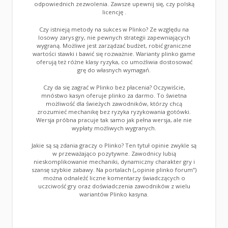
odpowiednich zezwolenia. Zawsze upewnij się, czy polską
licencję .
Czy istnieją metody na sukces w Plinko? Ze względu na
losowy zarys gry, nie pewnych strategii zapewniających
wygraną. Możliwe jest zarządzać budżet, robić graniczne
wartości stawki i bawić się rozważnie. Warianty plinko game
oferują też różne klasy ryzyka, co umożliwia dostosować
grę do własnych wymagań.
Czy da się zagrać w Plinko bez płacenia? Oczywiście,
mnóstwo kasyn oferuje plinko za darmo. To świetna
możliwość dla świeżych zawodników, którzy chcą
zrozumieć mechanikę bez ryzyka ryzykowania gotówki.
Wersja próbna pracuje tak samo jak pełna wersja, ale nie
wypłaty możliwych wygranych.
Jakie są są zdania graczy o Plinko? Ten tytuł opinie zwykle są
w przeważająco pozytywne. Zawodnicy lubią
nieskomplikowanie mechaniki, dynamiczny charakter gry i
szansę szybkie zabawy. Na portalach („opinie plinko forum”)
można odnaleźć liczne komentarzy świadczących o
uczciwość gry oraz doświadczenia zawodników z wielu
wariantów Plinko kasyna.