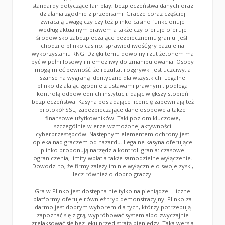
standardy dotyczące fair play, bezpieczeństwa danych oraz
działania zgodnie z przepisami. Gracze coraz częściej
zwracają uwagę czy czy też plinko casino funkcjonuje
według aktualnym prawem a także czy oferuje oferuje
środowisko zabezpieczające bezpiecznemu graniu. Jeśli
chodzi o plinko casino, sprawiedliwość gry bazuje na
wykorzystaniu RNG. Dzięki temu dowolny rzut żetonem ma
być w pełni losowy i niemożliwy do zmanipulowania. Osoby
mogą mieć pewność, że rezultat rozgrywki jest uczciwy, a
szanse na wygraną identyczne dla wszystkich. Legalne
plinko działając zgodnie z ustawami prawnymi, podlega
kontrolą odpowiednich instytucji, dając większy stopień
bezpieczeństwa. Kasyna posiadające licencję zapewniają też
protokół SSL, zabezpieczające dane osobowe a także
finansowe użytkowników. Taki poziom kluczowe,
szczególnie w erze wzmożonej aktywności
cyberprzestępców. Następnym elementem ochrony jest
opieka nad graczem od hazardu. Legalne kasyna oferujące
plinko proponują narzędzia kontroli grania: czasowe
ograniczenia, limity wpłat a także samodzielne wyłączenie.
Dowodzi to, że firmy zależy im nie wyłącznie o swoje zyski,
lecz również o dobro graczy.
Gra w Plinko jest dostępna nie tylko na pieniądze – liczne
platformy oferuje również tryb demonstracyjny. Plinko za
darmo jest dobrym wyborem dla tych, którzy potrzebują
zapoznać się z grą, wypróbować system albo zwyczajnie
zrelaksować się bez lęku przed stratą pieniędzy. Taka wersja