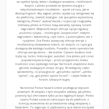
na szybkie tytuły, łatwe i działające wszędzie, i telefonach.
Kasyno z plinko pozwala na dynamiczną grę z
natychmiastowym rezultatem – wynik od razu, jak w
dłuższych grach. Aby zagrać, plinko, wystarczy zalogować się
do platformy, znaleźć dział gier, lub specjalnie wydzieloną
kategorię „Plinko”, wybrać kwotę i rozpocząć rozgrywkę.
Odmiany plinko w Polsce mają warianty oprawą, torami
nagrodami. Większość kasyn oferuje opcję regulacji
poziomu ryzyka, – można grać „bezpiecznie”, małymi
nagrodami i stabilnością, czyli ostro, z potencjałem, ale z
ryzykiem. Gra Plinko zazwyczaj oferuje wersje z
możliwością obstawiania niskich, do dużych, co czyni grę
dostępną dla każdego budżetu. Ponadto, wielu operatorów
oferuje wersję demo – dla testów. Czasem dodano inne
tryby np. turbo, historia gier, autobet. Gra plinko jest coraz
popularniejsza w kraju – przez przyjazności, braku
trudności oraz szybkiego tempa. Na forach znajdziesz dużo
głosów szukających miejsc do gry. W następnej części
sprawdzimy, co piszą gracze: „gra plinko opinie”, „plinko
opinie”, czy „gra plinko opinie forum” – częste hasła na
forach, lubiących tę grę.
Na terenie Polsce hazard online podlega przepisom
prawnym. W związku z tym wszystkie zabawy, jak plinko,
powinny być oferowane tylko przez legalnych kasyn. Plinko
casino Polska oznacza odnoszące się do platform, z
licencją zezwolenia do prowadzenia usług związanej z
hazardem. To sugeruje, iż użytkownicy są w stanie korzystać