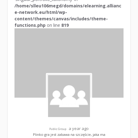
/home/slleu106megd/domains/elearning.allianc
e-network.eu/html/wp-
content/themes/canvas/includes/theme-
functions.php
on line
819
a year ago
Public Group
Plinko gra jest zabawa na szczęście, jaka ma