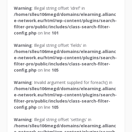
Warning
: Illegal string offset 'idref' in
/home/slleu106megd/domains/elearning.allianc
e-network.eu/html/wp-content/plugins/search-
filter-pro/public/includes/class-search-filter-
config.php
on line
101
Warning
: Illegal string offset 'fields' in
/home/slleu106megd/domains/elearning.allianc
e-network.eu/html/wp-content/plugins/search-
filter-pro/public/includes/class-search-filter-
config.php
on line
105
Warning
: Invalid argument supplied for foreach() in
/home/slleu106megd/domains/elearning.allianc
e-network.eu/html/wp-content/plugins/search-
filter-pro/public/includes/class-search-filter-
config.php
on line
105
Warning
: Illegal string offset 'settings' in
/home/slleu106megd/domains/elearning.allianc
e-network.eu/html/wp-content/plugins/search-