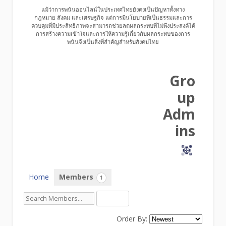
แม้ว่าการพนันออนไลน์ในประเทศไทยยังคงเป็นปัญหาทั้งทาง
กฎหมาย สังคม และเศรษฐกิจ แต่การมีนโยบายที่เป็นธรรมและการ
ควบคุมที่มีประสิทธิภาพจะสามารถช่วยลดผลกระทบที่ไม่พึงประสงค์ได้
การสร้างความเข้าใจและการให้ความรู้เกี่ยวกับผลกระทบของการ
พนันจึงเป็นสิ่งที่สำคัญสำหรับสังคมไทย
Gro
up
Adm
ins
Home
Members
1
Order By: