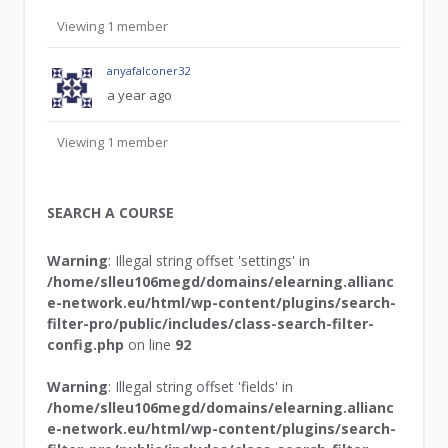
Members
Viewing 1 member
anyafalconer32
a year ago
Viewing 1 member
SEARCH A COURSE
Warning
: Illegal string offset 'settings' in
/home/slleu106megd/domains/elearning.allianc
e-network.eu/html/wp-content/plugins/search-
filter-pro/public/includes/class-search-filter-
config.php
on line
92
Warning
: Illegal string offset 'fields' in
/home/slleu106megd/domains/elearning.allianc
e-network.eu/html/wp-content/plugins/search-