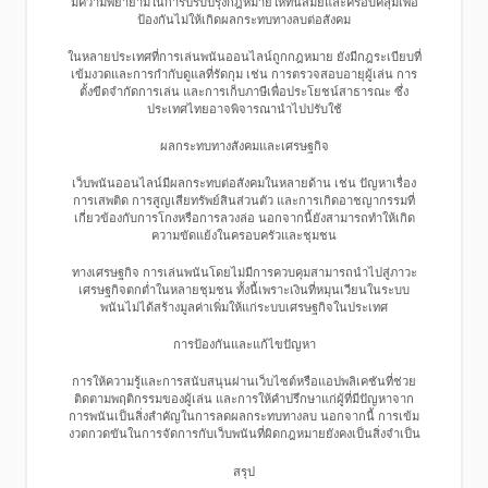
มีความพยายามในการปรับปรุงกฎหมายให้ทันสมัยและครอบคลุมเพื่อ
ป้องกันไม่ให้เกิดผลกระทบทางลบต่อสังคม
ในหลายประเทศที่การเล่นพนันออนไลน์ถูกกฎหมาย ยังมีกฎระเบียบที่
เข้มงวดและการกำกับดูแลที่รัดกุม เช่น การตรวจสอบอายุผู้เล่น การ
ตั้งขีดจำกัดการเล่น และการเก็บภาษีเพื่อประโยชน์สาธารณะ ซึ่ง
ประเทศไทยอาจพิจารณานำไปปรับใช้
ผลกระทบทางสังคมและเศรษฐกิจ
เว็บพนันออนไลน์มีผลกระทบต่อสังคมในหลายด้าน เช่น ปัญหาเรื่อง
การเสพติด การสูญเสียทรัพย์สินส่วนตัว และการเกิดอาชญากรรมที่
เกี่ยวข้องกับการโกงหรือการลวงล่อ นอกจากนี้ยังสามารถทำให้เกิด
ความขัดแย้งในครอบครัวและชุมชน
ทางเศรษฐกิจ การเล่นพนันโดยไม่มีการควบคุมสามารถนำไปสู่ภาวะ
เศรษฐกิจตกต่ำในหลายชุมชน ทั้งนี้เพราะเงินที่หมุนเวียนในระบบ
พนันไม่ได้สร้างมูลค่าเพิ่มให้แก่ระบบเศรษฐกิจในประเทศ
การป้องกันและแก้ไขปัญหา
การให้ความรู้และการสนับสนุนผ่านเว็บไซต์หรือแอปพลิเคชันที่ช่วย
ติดตามพฤติกรรมของผู้เล่น และการให้คำปรึกษาแก่ผู้ที่มีปัญหาจาก
การพนันเป็นสิ่งสำคัญในการลดผลกระทบทางลบ นอกจากนี้ การเข้ม
งวดกวดขันในการจัดการกับเว็บพนันที่ผิดกฎหมายยังคงเป็นสิ่งจำเป็น
สรุป