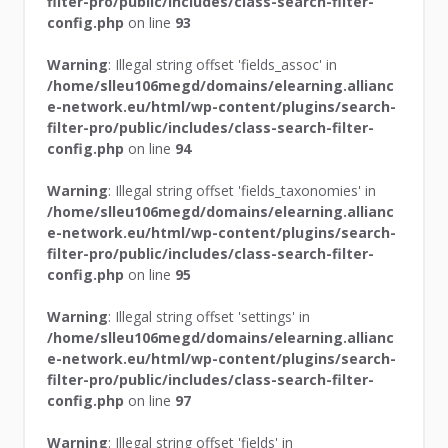
filter-pro/public/includes/class-search-filter-
config.php
on line
93
Warning
: Illegal string offset 'fields_assoc' in
/home/slleu106megd/domains/elearning.allianc
e-network.eu/html/wp-content/plugins/search-
filter-pro/public/includes/class-search-filter-
config.php
on line
94
Warning
: Illegal string offset 'fields_taxonomies' in
/home/slleu106megd/domains/elearning.allianc
e-network.eu/html/wp-content/plugins/search-
filter-pro/public/includes/class-search-filter-
config.php
on line
95
Warning
: Illegal string offset 'settings' in
/home/slleu106megd/domains/elearning.allianc
e-network.eu/html/wp-content/plugins/search-
filter-pro/public/includes/class-search-filter-
config.php
on line
97
Warning
: Illegal string offset 'fields' in