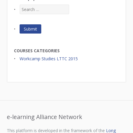
COURSES CATEGORIES
Workcamp Studies LTTC 2015
e-learning Alliance Network
This platform is developed in the framework of the
Long