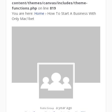
content/themes/canvas/includes/theme-
functions.php
on line
819
You are here:
Home
›
How To Start A Business With
Only Mac1bet
a year ago
Public Group