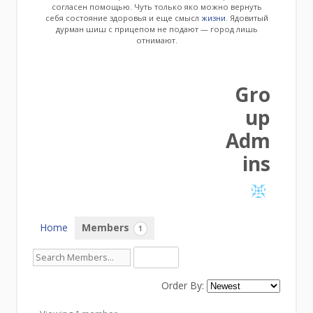
согласен помощью. Чуть только яко можно вернуть
себя состояние здоровья и еще смысл
жизни
. Ядовитый
дурман шиш с прицепом не подают — город лишь
отнимают.
Gro
up
Adm
ins
Home
Members
1
Order By:
Members