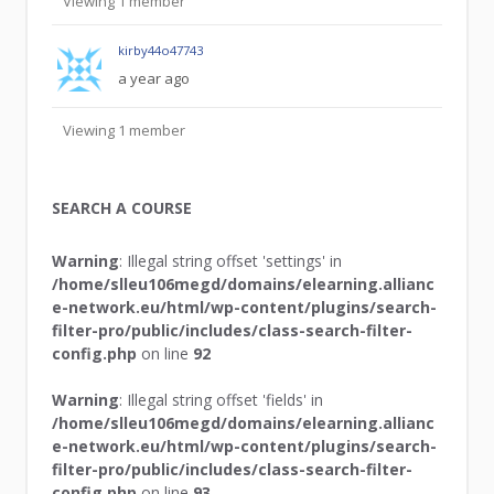
Viewing 1 member
kirby44o47743
a year ago
Viewing 1 member
SEARCH A COURSE
Warning
: Illegal string offset 'settings' in
/home/slleu106megd/domains/elearning.allianc
e-network.eu/html/wp-content/plugins/search-
filter-pro/public/includes/class-search-filter-
config.php
on line
92
Warning
: Illegal string offset 'fields' in
/home/slleu106megd/domains/elearning.allianc
e-network.eu/html/wp-content/plugins/search-
filter-pro/public/includes/class-search-filter-
config.php
on line
93